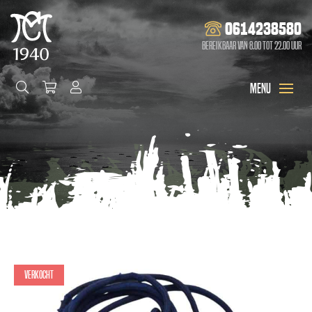
0614238580
Bereikbaar van 8.00 tot 22.00 uur
Verkocht