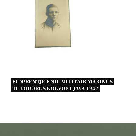
BIDPRENTJE KNIL MILITAIR MARINUS 
THEODORUS KOEVOET JAVA 1942 