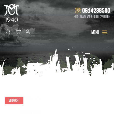
0614238580
Bereikbaar van 8.00 tot 22.00 uur
Verkocht