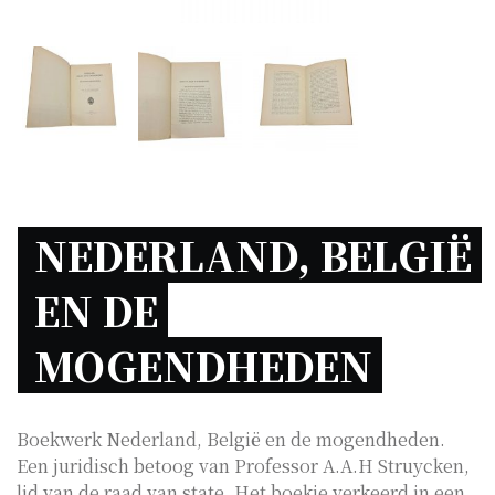
NEDERLAND, BELGIË 
EN DE 
MOGENDHEDEN 
Boekwerk Nederland, België en de mogendheden.
Een juridisch betoog van Professor A.A.H Struycken,
lid van de raad van state. Het boekje verkeerd in een