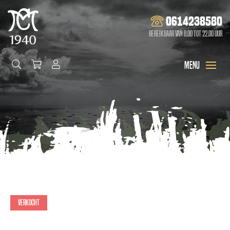
0614238580
Bereikbaar van 8.00 tot 22.00 uur
Verkocht