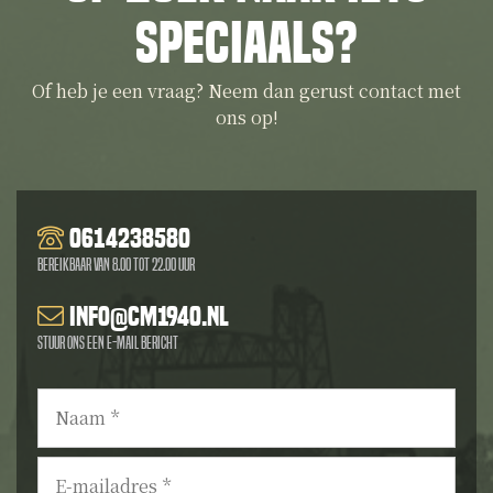
speciaals?
Of heb je een vraag? Neem dan gerust contact met
ons op!
0614238580
Bereikbaar van 8.00 tot 22.00 uur
info@cm1940.nl
Stuur ons een e-mail bericht
Naam
*
E-
mailadres
*