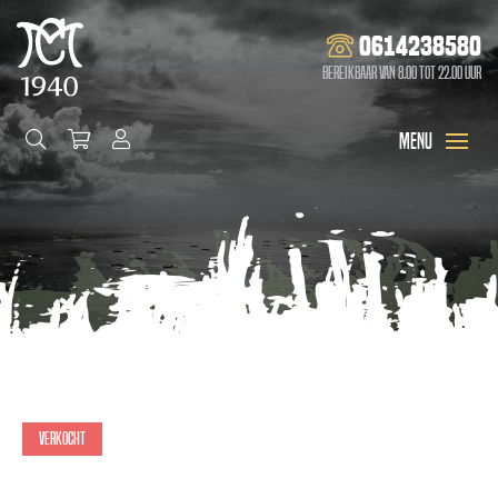
0614238580
Bereikbaar van 8.00 tot 22.00 uur
Verkocht