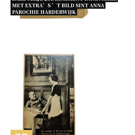
MET EXTRA’S ’T BILD SINT ANNA 
PAROCHIE HARDERWIJK 