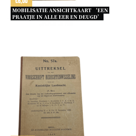
€
6,00
MOBILISATIE ANSICHTKAART ‘EEN 
PRAATJE IN ALLE EER EN DEUGD’ 