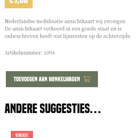
Nederlandse mobilisatie ansichtkaart wij zwoegen.
De ansichtkaart verkeerd in een goede staat en is
onbeschreven heeft wat lijmresten op de achterzijde.
Artikelnummer:
1094
Toevoegen aan winkelwagen
Mobilisatie
ansichtkaart
wij
Andere suggesties…
zwoegen
aantal
Verkocht