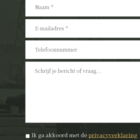
Naam
*
E-
mailadres
*
Telefoonnummer
Bericht
Privacyverklaring
*
Ik ga akkoord met de
privacyverklaring