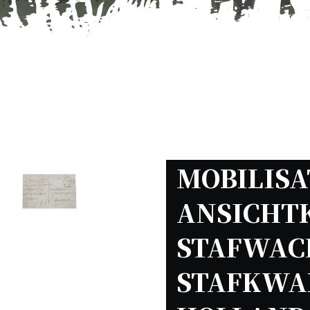
MOBILISAT
ANSICHTK
STAFWAC
STAFKWAR