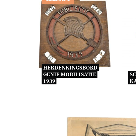
HERDENKINGSBORD 
GENIE MOBILISATIE 
S
1939 
KA