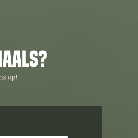
iaals?
ns op!