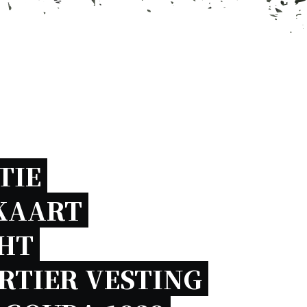
IE 
AART 
HT 
TIER VESTING 