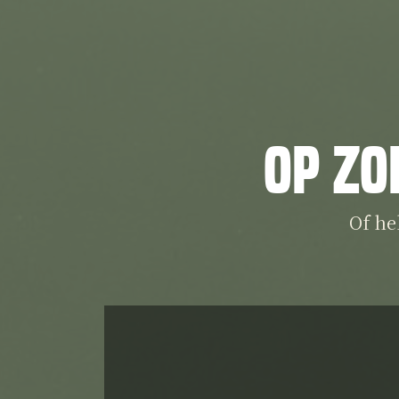
Op zo
Of he