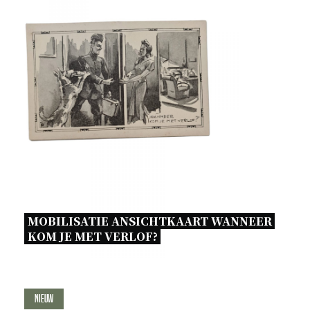
MOBILISATIE ANSICHTKAART WANNEER 
KOM JE MET VERLOF? 
Nieuw