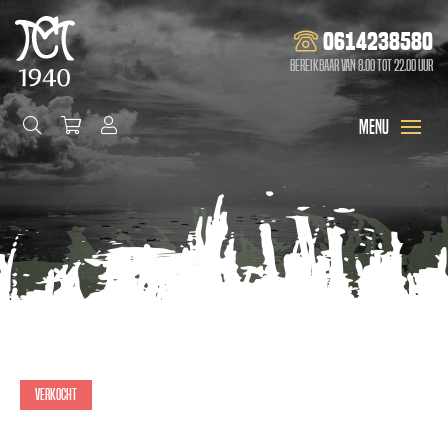
0614238580
Bereikbaar van 8.00 tot 22.00 uur
Verkocht