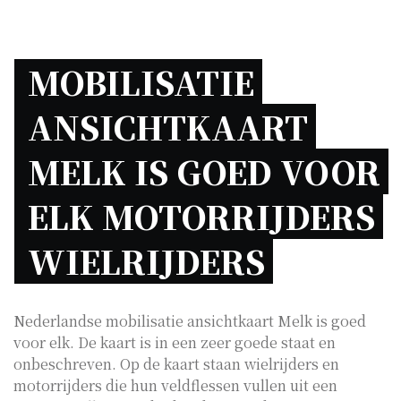
MOBILISATIE 
ANSICHTKAART 
MELK IS GOED VOOR 
ELK MOTORRIJDERS 
WIELRIJDERS 
Nederlandse mobilisatie ansichtkaart Melk is goed
voor elk. De kaart is in een zeer goede staat en
onbeschreven. Op de kaart staan wielrijders en
motorrijders die hun veldflessen vullen uit een