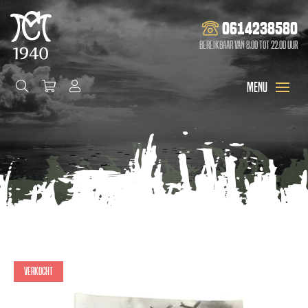
0614238580
Bereikbaar van 8.00 tot 22.00 uur
Verkocht