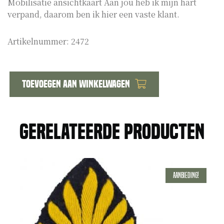
Mobilisatie ansichtkaart Aan jou heb ik mijn hart
verpand, daarom ben ik hier een vaste klant.
Artikelnummer:
2472
Toevoegen aan winkelwagen
Mobilisatie
ansichtkaart
hart
Gerelateerde producten
verpand
aantal
Aanbieding!