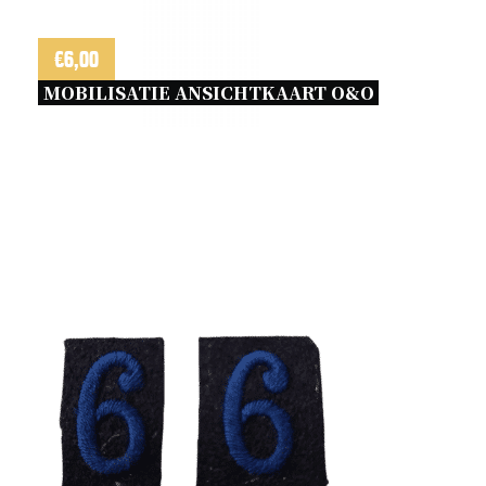
€
6,00
MOBILISATIE ANSICHTKAART O&O 