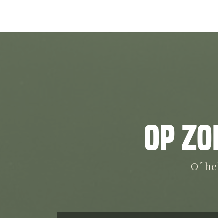
Op zo
Of he