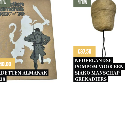
ieuw
Nieuw
€
37,50
NEDERLANDSE 
40,00
POMPOM VOOR EEN 
ADETTEN ALMANAK 
SJAKO MANSCHAP 
38 
GRENADIERS 