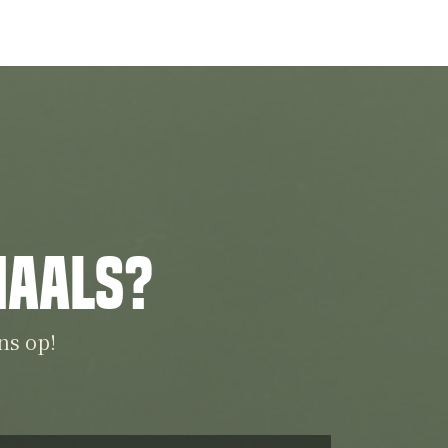
iaals?
ns op!