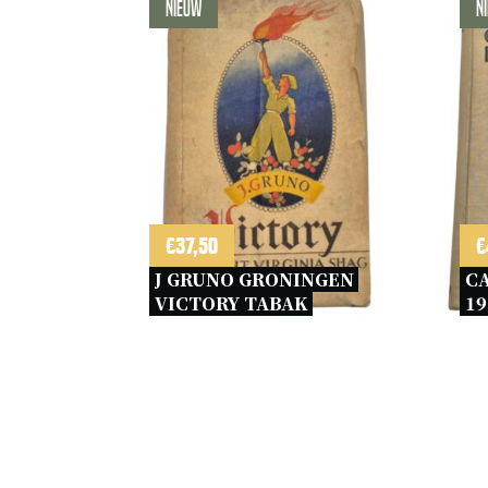
Nieuw
N
€
37,50
€
J GRUNO GRONINGEN 
C
VICTORY TABAK 
19