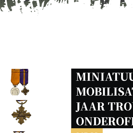
MINIATUU
MOBILISAT
JAAR TRO
ONDEROFF