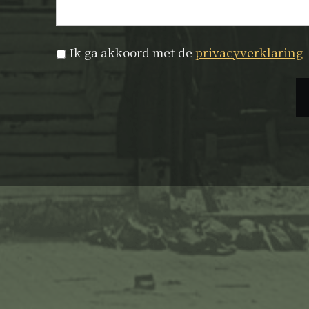
Privacyverklaring
*
Ik ga akkoord met de
privacyverklaring