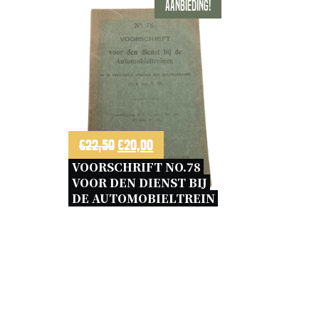
Aanbieding!
Oorspronkelijke
Huidige
€
22,50
€
20,00
prijs
prijs
VOORSCHRIFT NO.78 
VOOR DEN DIENST BIJ 
was:
is:
DE AUTOMOBIELTREIN 
€22,50.
€20,00.