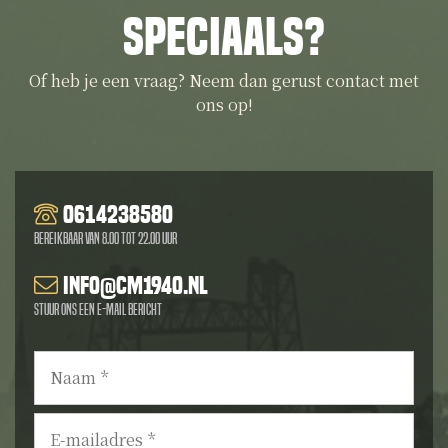
speciaals?
Of heb je een vraag? Neem dan gerust contact met
ons op!
0614238580
Bereikbaar van 8.00 tot 22.00 uur
info@cm1940.nl
Stuur ons een e-mail bericht
Naam
*
E-
mailadres
*