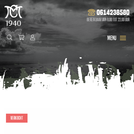
0614238580
Bereikbaar van 8.00 tot 22.00 uur
Verkocht