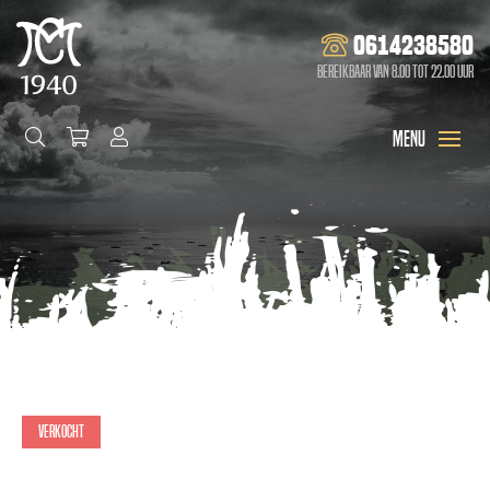
0614238580
Bereikbaar van 8.00 tot 22.00 uur
Verkocht