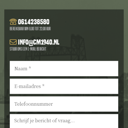
0614238580
Bereikbaar van 8.00 tot 22.00 uur
info@cm1940.nl
Stuur ons een e-mail bericht
Naam
*
E-
mailadres
*
Telefoonnummer
Bericht