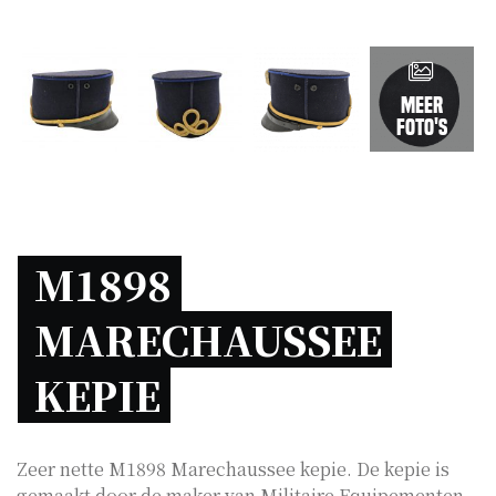
Meer
foto's
M1898 
MARECHAUSSEE 
KEPIE 
Zeer nette M1898 Marechaussee kepie. De kepie is
gemaakt door de maker van Militaire Equipementen