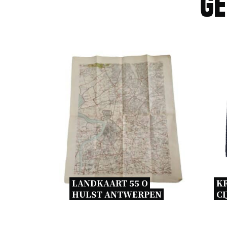
Ge
LANDKAART 55 O 
K
HULST ANTWERPEN 
CI