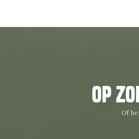
Op zo
Of he