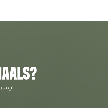
iaals?
ns op!