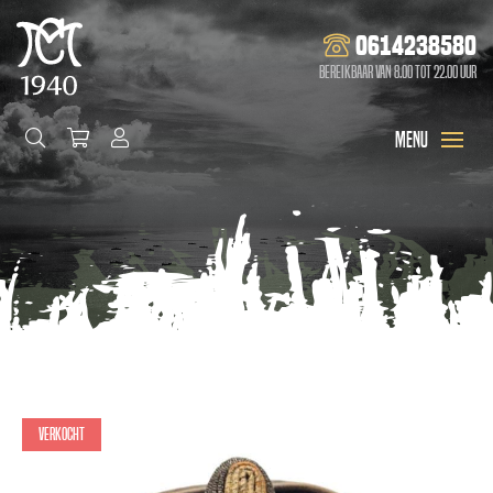
0614238580
Bereikbaar van 8.00 tot 22.00 uur
Verkocht