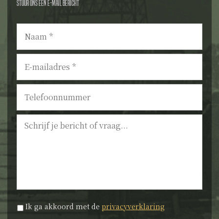
Stuur ons een e-mail bericht
Naam
*
E-
mailadres
*
Telefoonnummer
Bericht
Privacyverklaring
*
Ik ga akkoord met de
privacyverklaring