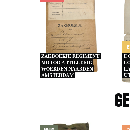
€
ZAKBOEKJE REGIMENT 
D
MOTOR ARTILLERIE 
LO
WOERDEN NAARDEN 
L
AMSTERDAM 
U
Ge