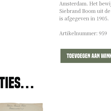
Amsterdam. Het bewij
Siebrand Boom uit d
is afgegeven in 1905.
Artikelnummer:
959
Toevoegen aan win
Inschrijving
nationale
militie
sties…
Amsterdam
aantal