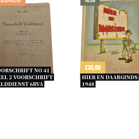
ereserveerd
Nieuw
€
35,00
ORSCHRIFT NO 41 
EL 2 VOORSCHRIFT 
HIER EN DAARGINDS 
LDDIENST 6RVA 
1948 