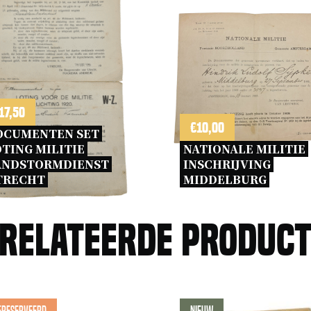
17,50
€
10,00
OCUMENTEN SET 
TING MILITIE 
NATIONALE MILITIE 
ANDSTORMDIENST 
INSCHRIJVING 
TRECHT 
MIDDELBURG 
relateerde produc