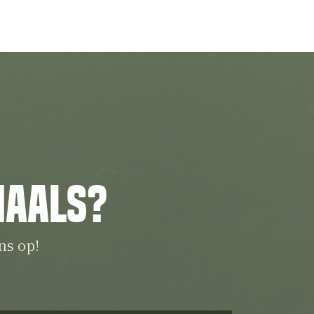
iaals?
ns op!