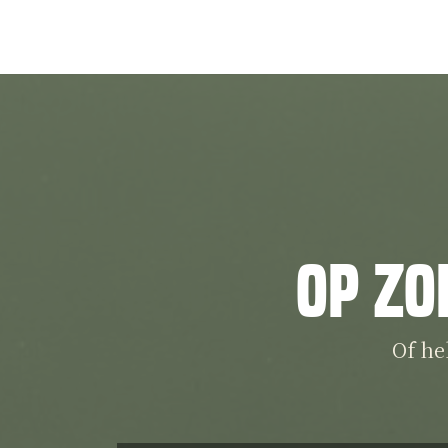
Op zo
Of he