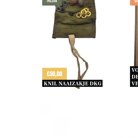
Nieuw
G
VO
€
50,00
DE
KNIL NAAIZAKJE DKG 
VE