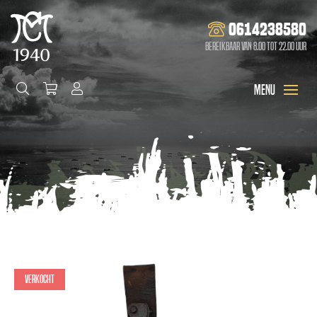
0614238580
Bereikbaar van 8.00 tot 22.00 uur
Verkocht