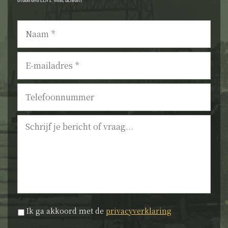
Naam
*
E-
mailadres
*
Telefoonnummer
Bericht
Privacyverklaring
*
Ik ga akkoord met de
privacyverklaring