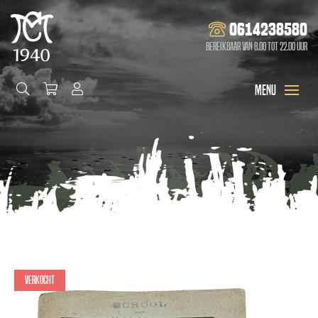
0614238580
Bereikbaar van 8.00 tot 22.00 uur
Verkocht