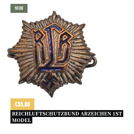
Nieuw
€
55,00
REICHLUFTSCHUTZBUND ABZEICHEN 1ST 
MODEL 