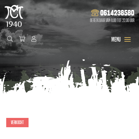
0614238580
Bereikbaar van 8.00 tot 22.00 uur
Verkocht