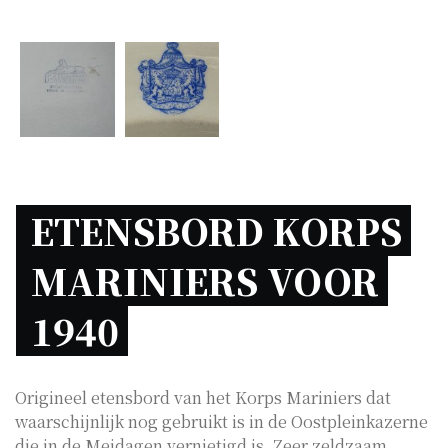
ETENSBORD KORPS 
MARINIERS VOOR 
1940 
Origineel etensbord van het Korps Mariniers dat
waarschijnlijk nog gebruikt is in de Oostpleinkazerne
die in de Meidagen vernietigd is. Zeer zeldzaam