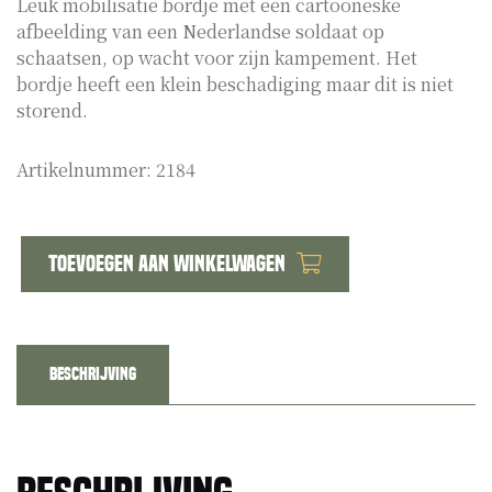
Leuk mobilisatie bordje met een cartooneske
afbeelding van een Nederlandse soldaat op
schaatsen, op wacht voor zijn kampement. Het
bordje heeft een klein beschadiging maar dit is niet
storend.
Artikelnummer:
2184
Toevoegen aan winkelwagen
Dutch
ww2
mobilisation
ceramique
Beschrijving
plate
aantal