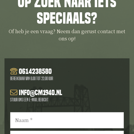
Op zoek naar iets
speciaals?
Of heb je een vraag? Neem dan gerust contact met
ons op!
0614238580
Bereikbaar van 8.00 tot 22.00 uur
info@cm1940.nl
Stuur ons een e-mail bericht
Naam
*
E-