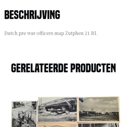
21
RI
Beschrijving
aantal
Dutch pre war officers map Zutphen 21 RI.
Gerelateerde producten