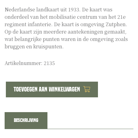
Nederlandse landkaart uit 1933. De kaart was
onderdeel van het mobilisatie centrum van het 21e
regiment infanterie. De kaart is omgeving Zutphen.
Op de kaart zijn meerdere aantekeningen gemaakt,
wat belangrijke punten waren in de omgeving zoals
bruggen en kruispunten.
Artikelnummer:
2135
Toevoegen aan winkelwagen
Dutch
pre
war
officers
Beschrijving
map
Zutphen