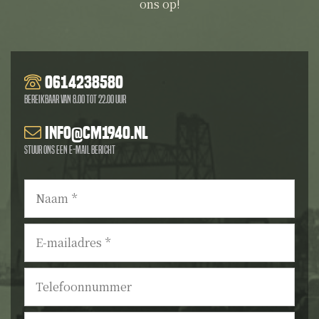
ons op!
0614238580
Bereikbaar van 8.00 tot 22.00 uur
info@cm1940.nl
Stuur ons een e-mail bericht
Naam
*
E-
mailadres
*
Telefoonnummer
Bericht