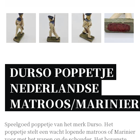
DURSO POPPETJE 
NEDERLANDSE 
MAT
Speelgoed poppetje van het merk Durso. Het
poppetje stelt een wacht lopende matroos of Marinier
voor met het wapen op de schouder. Het bovenste