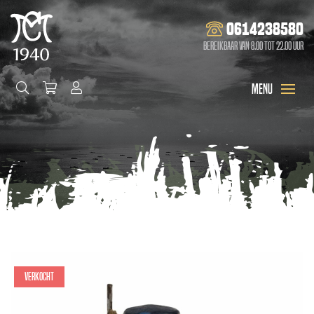
0614238580
Bereikbaar van 8.00 tot 22.00 uur
Verkocht