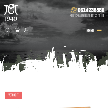
0614238580
Bereikbaar van 8.00 tot 22.00 uur
Verkocht