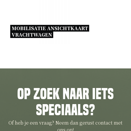
MOBILISATIE ANSICHTKAART 
VRACHTWAGEN 
Op zoek naar iets
speciaals?
Of heb je een vraag? Neem dan gerust contact met
ons op!