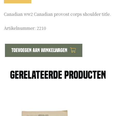
Canadian ww2 Canadian provost corps shoulder title.
Artikelnummer:
2210
Toevoegen aan winkelwagen
Canadian
ww2
Canadian
Gerelateerde producten
provost
corps
shoulder
title
aantal