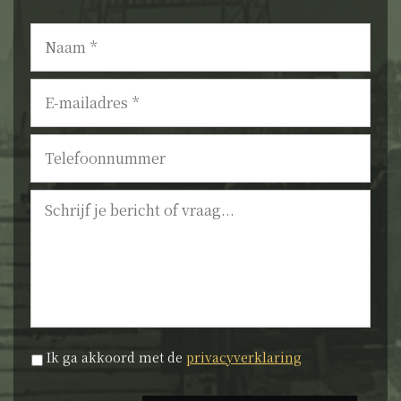
Naam
*
E-
mailadres
*
Telefoonnummer
Bericht
Privacyverklaring
*
Ik ga akkoord met de
privacyverklaring