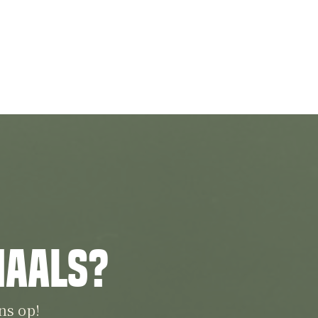
iaals?
ns op!