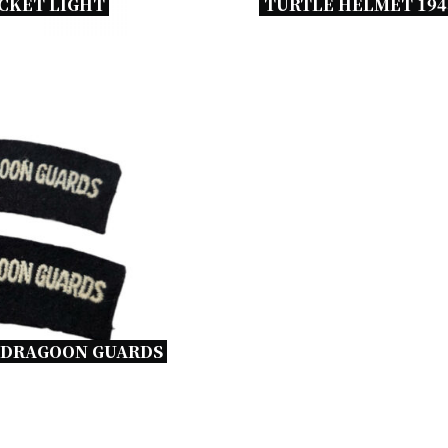
CKET LIGHT 
TURTLE HELMET 194
 DRAGOON GUARDS 