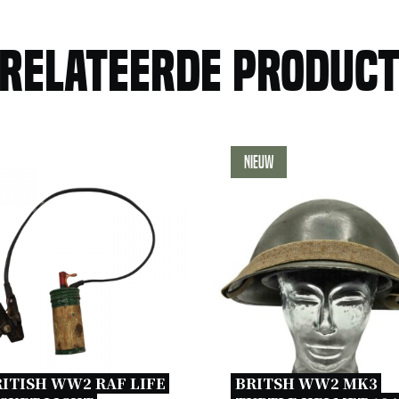
relateerde produc
Nieuw
ITISH WW2 RAF LIFE 
BRITSH WW2 MK3 