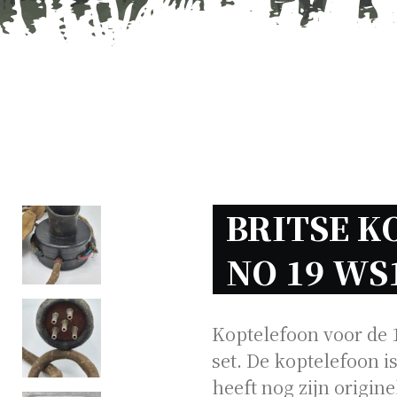
BRITSE K
NO 19 WS
Koptelefoon voor de 1
set. De koptelefoon i
heeft nog zijn origin