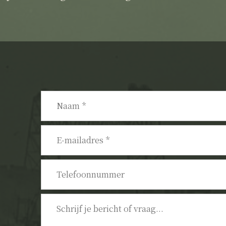
Naam
*
E-
mailadres
*
Telefoonnummer
Bericht