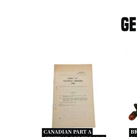
Ge
CANADIAN PART A 
BR