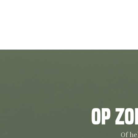
Op zo
Of he