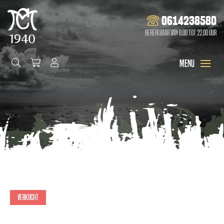
0614238580
Bereikbaar van 8.00 tot 22.00 uur
Verkocht