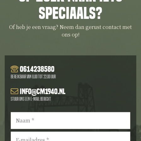
speciaals?
Of heb je een vraag? Neem dan gerust contact met
ons op!
0614238580
Bereikbaar van 8.00 tot 22.00 uur
info@cm1940.nl
Stuur ons een e-mail bericht
Naam
*
E-
mailadres
*