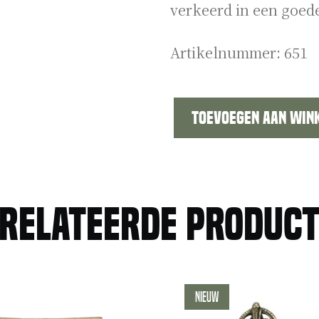
verkeerd in een goede
Artikelnummer:
651
Toevoegen aan win
Brits
ATS
vrouwen
afdeling
relateerde produc
embleem
aantal
Nieuw