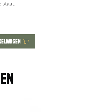
 staat.
kelwagen
ten