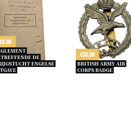
15,00
EGLEMENT 
€
35,00
TREFFENDE DE 
IJGSTUCHT ENGELSE 
BRITISH ARMY AIR 
TGAVE 
CORPS BADGE 