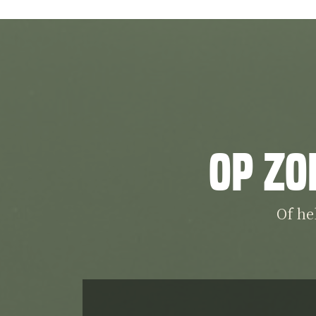
Op zo
Of he