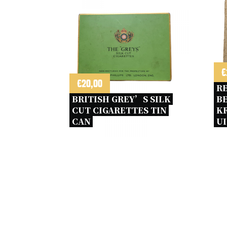
€
€
20,00
R
BRITISH GREY’S SILK 
BE
CUT CIGARETTES TIN 
KR
CAN 
UI