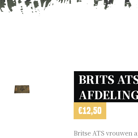
BRITS AT
AFDELING
€
12,50
Britse ATS vrouwen 