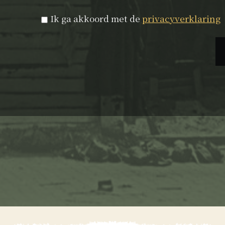
Privacyverklaring
*
Ik ga akkoord met de
privacyverklaring