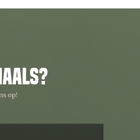
iaals?
ns op!