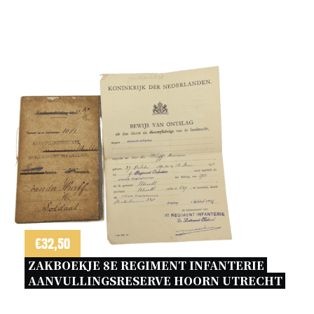
1947
aantal
€
32,50
ZAKBOEKJE 8E REGIMENT INFANTERIE 
AANVULLINGSRESERVE HOORN UTRECHT 