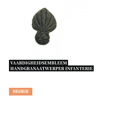
VAARDIGHEIDSEMBLEEM 
HANDGRANAATWERPER INFANTERIE 
Gereserveerd