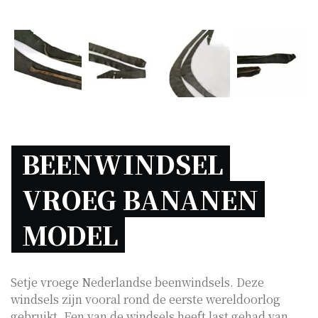
BEENWINDSEL 
VROEG BANANEN 
MODEL 
Setje vroege Nederlandse beenwindsels. Deze
windsels zijn vooral rond de eerste wereldoorlog
gebruikt. Een van de windsels heeft last gehad van