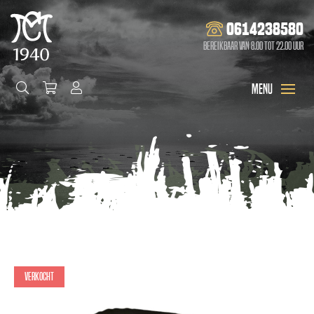
0614238580
Bereikbaar van 8.00 tot 22.00 uur
Verkocht