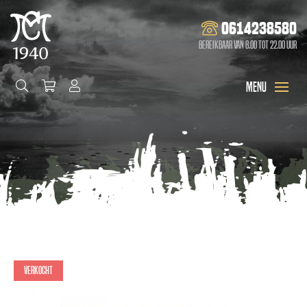
0614238580
Bereikbaar van 8.00 tot 22.00 uur
Verkocht