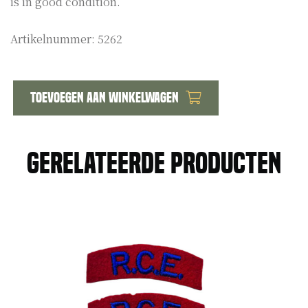
is in good condition.
Artikelnummer:
5262
Toevoegen aan winkelwagen
Ampere
meter
air
Gerelateerde producten
ministry
1942
aantal