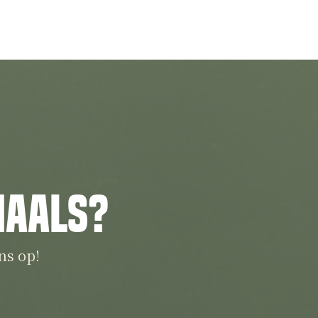
iaals?
ns op!