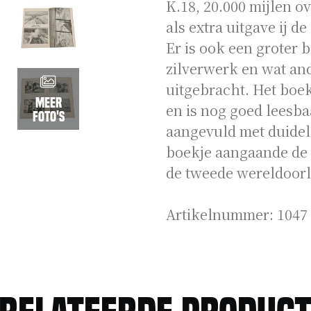
K.18, 20.000 mijlen o
als extra uitgave ij d
Er is ook een groter 
zilverwerk en wat an
uitgebracht. Het boek
Meer
en is nog goed leesba
foto's
aangevuld met duidel
boekje aangaande de
de tweede wereldoorl
Artikelnummer:
1047