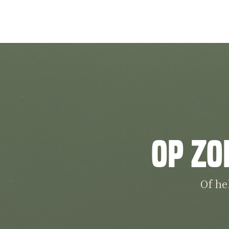
Op zo
Of he