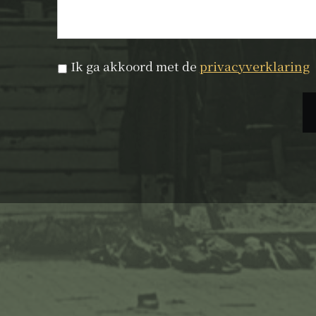
Privacyverklaring
*
Ik ga akkoord met de
privacyverklaring