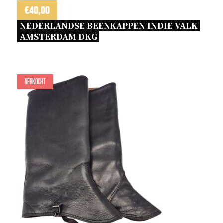
€
40,00
NEDERLANDSE BEENKAPPEN INDIE VALK 
AMSTERDAM DKG 
Verkocht