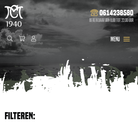
0614238580
Bereikbaar van 8.00 tot 22.00 uur
Filteren: