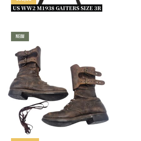
US WW2 M1938 GAITERS SIZE 3R 
Nieuw