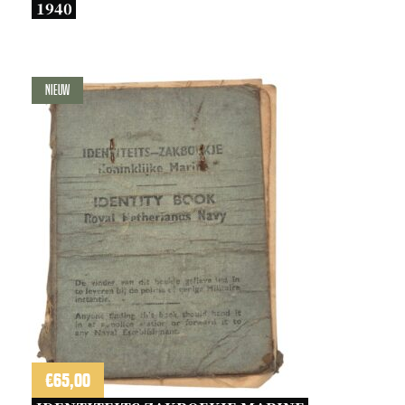
1940 
Nieuw
€
65,00