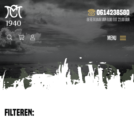
0614238580
Bereikbaar van 8.00 tot 22.00 uur
Filteren: