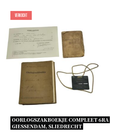
Verkocht
OORLOGSZAKBOEKJE COMPLEET 6RA 
GIESSENDAM, SLIEDRECHT 