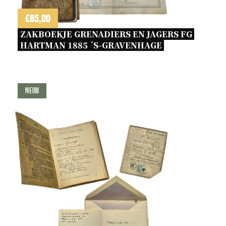
€
85,00
ZAKBOEKJE GRENADIERS EN JAGERS FG 
HARTMAN 1885 ´S-GRAVENHAGE 
Nieuw