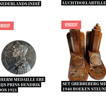
NEDERLANDS INDIË 
Verkocht
erkocht
HERM MEDAILLE ERE 
SET GREBBEBERG MEI
IJS PRINS HENDRIK 
1940 BOEKEN STEUN
OS 1921 