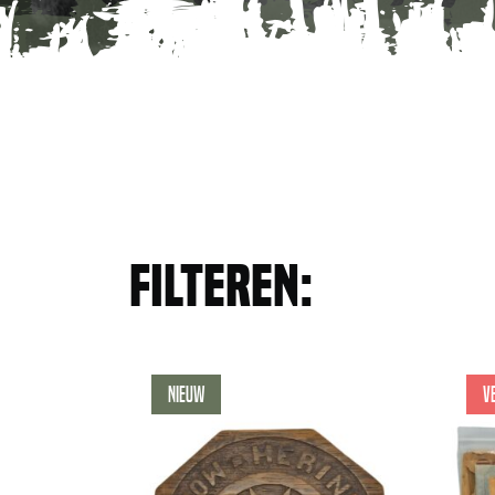
Filteren:
Nieuw
V