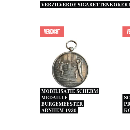
VERZILVERDE SIGARETTENKOKER 
Verkocht
V
MOBILISATIE SCHERM 
MEDAILLE 
SC
BURGEMEESTER 
PR
ARNHEM 1930 
KO