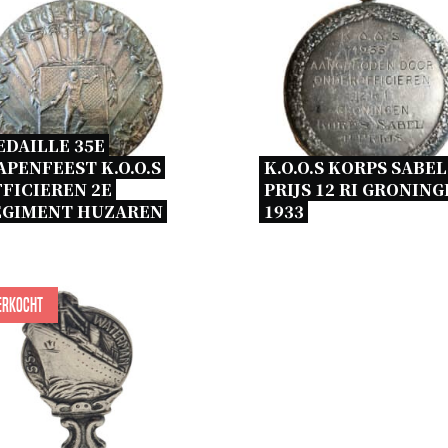
DAILLE 35E 
PENFEEST K.O.O.S 
K.O.O.S KORPS SABEL 
FICIEREN 2E 
PRIJS 12 RI GRONING
EGIMENT HUZAREN 
1933 
erkocht