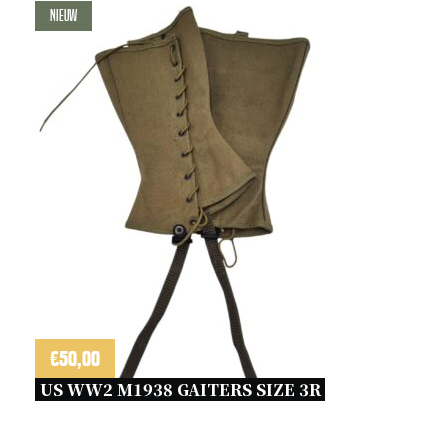
Nieuw
€
50,00
US WW2 M1938 GAITERS SIZE 3R 