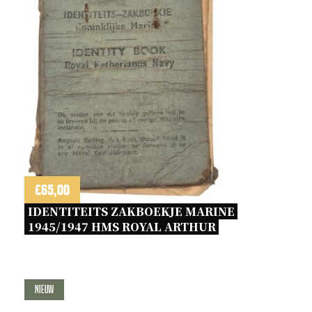
€
65,00
IDENTITEITS ZAKBOEKJE MARINE 
1945/1947 HMS ROYAL ARTHUR 
Nieuw