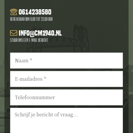
0614238580
Bereikbaar van 8.00 tot 22.00 uur
info@cm1940.nl
Stuur ons een e-mail bericht
Naam
*
E-
mailadres
*
Telefoonnummer
Bericht