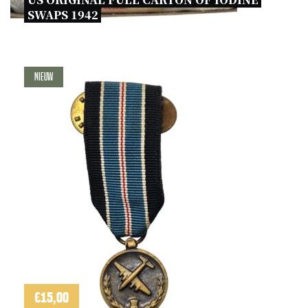
SWAPS 1942 
Nieuw
€
15,00