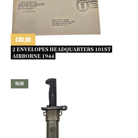
€
50,00
2 ENVELOPES HEADQUARTERS 101ST 
AIRBORNE 1944 
Nieuw