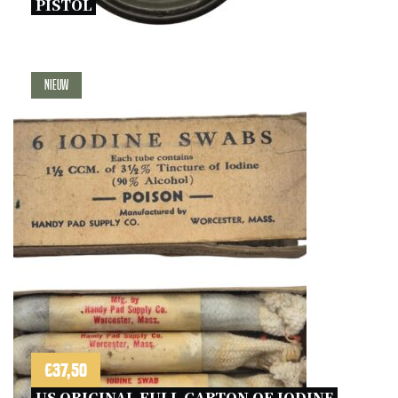
PISTOL 
Nieuw
€
37,50
US ORIGINAL FULL CARTON OF IODINE 