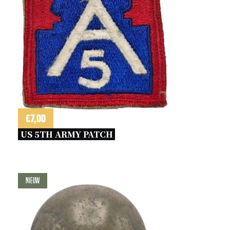
€
7,00
US 5TH ARMY PATCH 
Nieuw