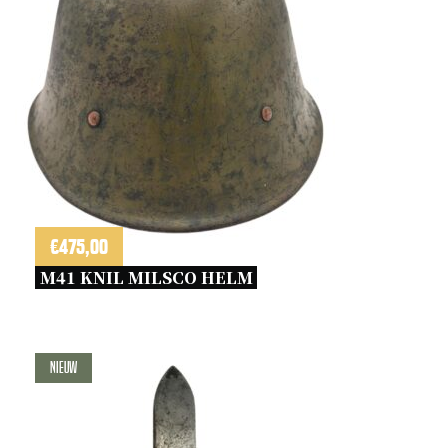
€
475,00
M41 KNIL MILSCO HELM 
Nieuw