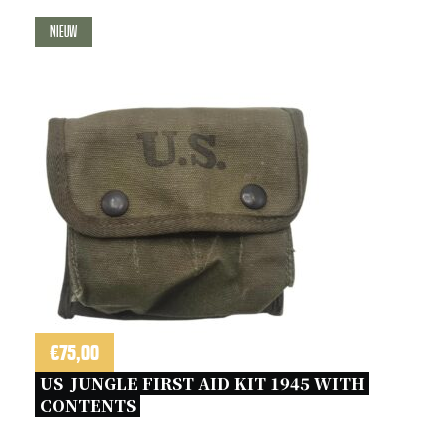
Nieuw
€
75,00
US  JUNGLE FIRST AID KIT 1945 WITH 
CONTENTS 